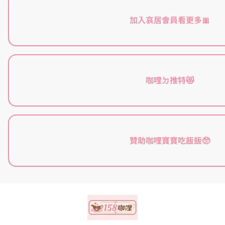
加入哀居會員看更多🎀
咖哩ㄉ推特😻
贊助咖哩寶寶吃飯飯🥺