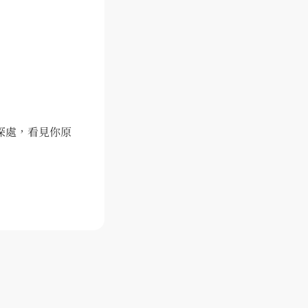
這裡沒有標準答案。
初次見面，請多指教。
深處，看見你原