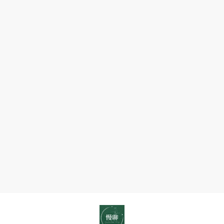
一次對話的旅行
靈性傳訊回饋
——————

Instagram:
品牌回饋
慢聊【 占卜｜靈性諮詢｜能量指引】 on Instagr
⬇
幸運抽獎：豐盛能量祝福畫

"_
你有多久，沒有好好和自己的內心「慢聊」了？
你
點擊畫面來聊聊
為了把這份金燦燦的豐盛實體化，

最
點擊畫面來聊聊
這個月一樣會抽出一名幸運兒。

生活步調太快，

近
我會閉上雙眼、連結妳（你）的能量，

那些卡住的情緒、

有
為妳（你）繪製專屬的小幅【豐盛顯化・能量祝
解不開的關係、

沒
對未來的迷惘，

有
·如何參與 7 月集體祝福 ＆ 抽能量畫？

其實都需要一個安靜的出口。

這
1、追蹤慢聊 @帳號

種
2、按讚這支 Reels 

慢聊推出系列【文字占卜與靈魂探索服務】，

感
3、在留言區留言：「我想顯化豐盛 ＋ 最想顯化
透過牌卡訊息與梳理，

覺
陪伴你撥開雲霧，

——
⌚️登記截止時間： 即日起至 【7/3 23:59】止。

遇見更完整的自己。

想更深入校準自己豐盛頻率的朋友，七月有個小消
無論你需要的是即時的陪伴，

明
還是深度的靈魂溯源，

明
—————————

這裡都有適合你的樹洞。

沒
做
#豐盛 

—————————

什
#豐盛人生 

#占卜 

麼，
#能量提升

#占卜服務 

卻
#能量 

#占卜師 

好