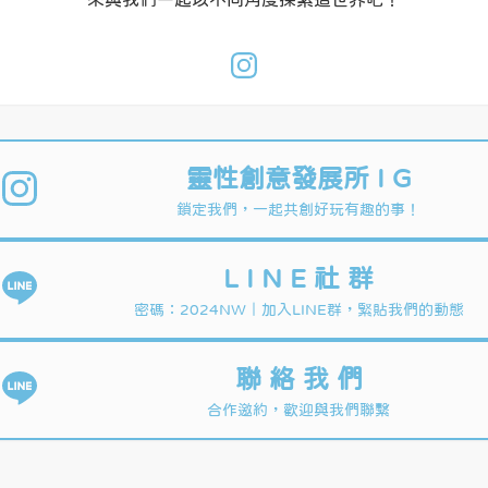
靈性創意發展所 I G
鎖定我們，一起共創好玩有趣的事！
L I N E 社 群
密碼：2024NW｜加入LINE群，緊貼我們的動態
聯 絡 我 們
合作邀約，歡迎與我們聯繫