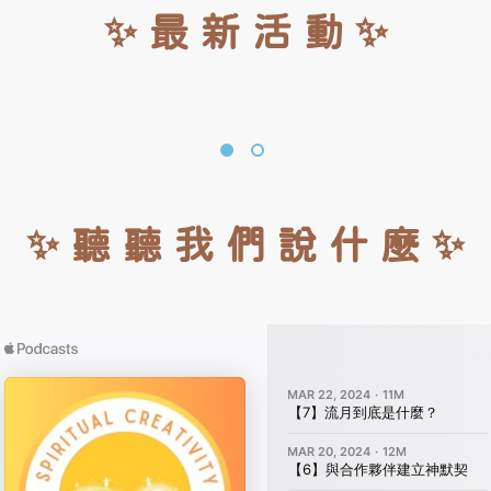
✨ 最 新 活 動 ✨
✨ 聽 聽 我 們 說 什 麼 ✨