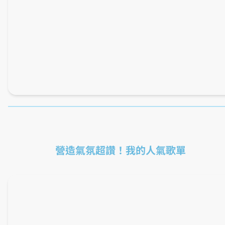
回
憶
專屬折扣碼輸入「DATODATOKLOOK」
dato讀者專屬BIC CAMERA折價券
滿額打95折
點擊圖片下載高清版
營造氣氛超讚！我的人氣歌單