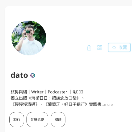
收藏
dato
旅男與貓｜Writer｜Podcaster ｜🐈🚶🏻‍♂️

獨立出版《海街日日：把鎌倉放口袋》、

《慢慢慢清邁》、《葡萄牙，好日子遠行》實體書
...more
旅行
音樂影劇
閱讀