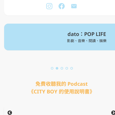
dato：POP LIFE
影劇、音樂、閱讀、娛樂
1
2026 新作發售：鎌倉、清邁！雙重滿足
超豐富！葡萄牙風格選店50家
人
份
旅
實體
行
絕
實體書將絕版、電子書已上市
版！
日
電子
記，
免費收聽我的 Podcast

書初
始
登場
終
《CITY BOY 的使用說明書》
難
忘
的
北
歐