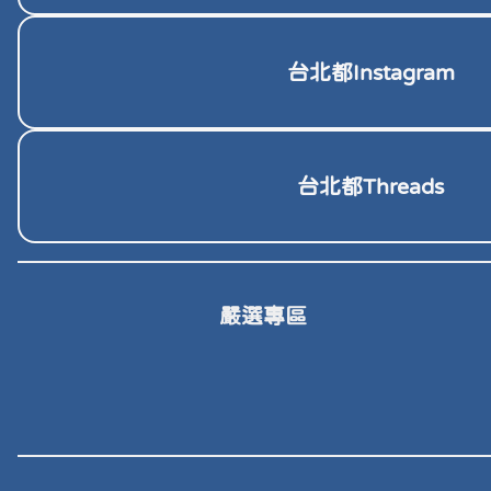
台北都Instagram
台北都Threads
嚴選專區
包包
文
化妝品、保養品
香皂、精
咖啡包、咖啡豆
茶包、茶葉、茶
GRA”cc
兔子文具
密碼：02261147
APLB
沐時光
一同咖啡
嘉柏茶業