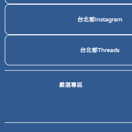
台北都Instagram
台北都Threads
嚴選專區
包包
文
化妝品、保養品
香皂、精
咖啡包、咖啡豆
茶包、茶葉、茶
GRA”cc
兔子文具
密碼：02261147
APLB
沐時光
一同咖啡
嘉柏茶業