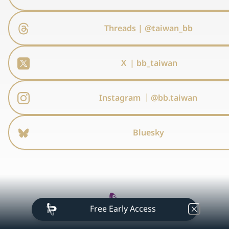
Threads | @taiwan_bb
Ｘ | bb_taiwan
Instagram ｜@bb.taiwan
Bluesky
全年度活動持續公布中
Free Early Access