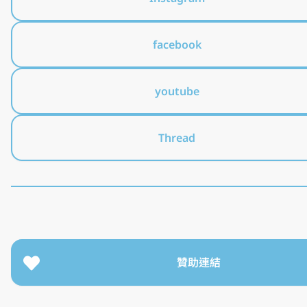
facebook
youtube
Thread
波斯與學習資源
聽我聊聊伊朗的歷史
#Farsi
中東近代歷史不複雜
一次音頻節目理解中東教派衝
旅行熱炒店 feat. 說說伊朗
解鎖地球 feat. 說說伊朗
贊助連結
說說伊朗過往實體活動