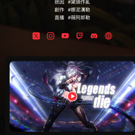
迷因   #黛頭作亂

創作   #娜泥溝勒

直播   #薇阿郎勒