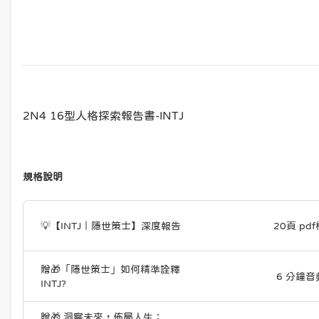
2N4 16型人格探索報告書-INTJ
規格說明
💡【INTJ｜隱世策士】深度報告
20頁 pdf
贈🎁「隱世策士」如何精準詮釋
6 分鐘音
INTJ?
贈🎁 洞察未來，佈局人生：