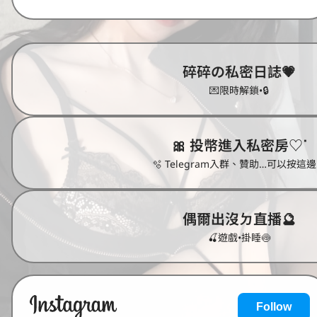
碎碎の私密日誌💗
💌限時解鎖•🔒
🎀 投幣進入私密房♡ᐝ
🫧 Telegram入群、贊助…可以按這
偶爾出沒ㄉ直播🔮
🍒遊戲•掛睡🍥
Follow