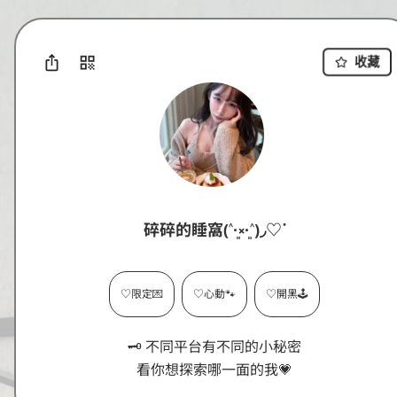
收藏
碎碎的睡窩(˄·͈༝·͈˄)◞♡ᐝ
♡限定💌
♡心動🐾
♡開黑🕹️
🗝 不同平台有不同的小秘密

看你想探索哪一面的我💗