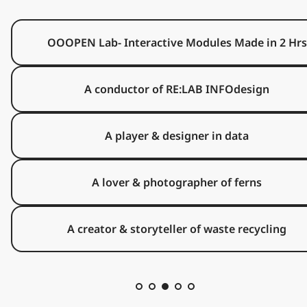
OOOPEN Lab- Interactive Modules Made in 2 Hrs
A conductor of RE:LAB INFOdesign
A player & designer in data
A lover & photographer of ferns
A creator & storyteller of waste recycling
RE:LAB
RE:LAB 作品 | 茶顏觀色
作
品
島
民
|
島民集合 作品 |  歡迎登島成為島民
集