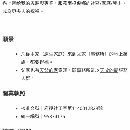
過上帝給我的恩賜與專業，服務南投偏鄉的社區/家庭/兒少，
成為更多人的祝福。
願景
凡從
本家
（原生家庭）來到
父家
（事務所）的地上萬
族，都要得福。
父家也有
天父的家
意涵，願事務所能以
天父的愛
服務
人群。
開業執照
核准文號｜府授社工字第1140012829號
統一編號｜95374176