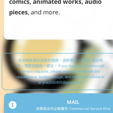
comics, animated works, audio 
pieces
, and more.
🔞 YracFest
🐾 GaTori｜牙鳥
任何商業委託與其他服務，請將需求、用途、預計時
程、預算規劃統一寄信。 If you have any commercial
service requests, please send an email with the
requirement, budget, usage, and estimated schedule
to yrac850409@gmail.com
MAIL
商案與合作企劃優先 Commercial Service First