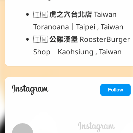
🇹🇼 
虎之穴台北店
 Taiwan 
Toranoana｜Taipei , Taiwan 
🇹🇼 
公雞漢堡
 RoosterBurger 
Shop｜Kaohsiung , Taiwan
Follow
Instagram