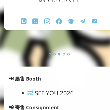
きな Yrac (ヤク) です！

📢 展售 Booth
🔜
 SEE YOU 2026
📢 
寄售 Consignment