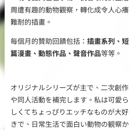
周遭有趣的動物觀察，轉化成令人心癢
難耐的插畫。
每個月的贊助回饋包括：
插畫系列、短
篇漫畫、動態作品、聲音作品
等等。
オリジナルシリーズが主で、二次創作
や同人活動を補完します。私は可愛ら
しくてちょっぴりエッチなものが大好
きで、日常生活で面白い動物の観察か