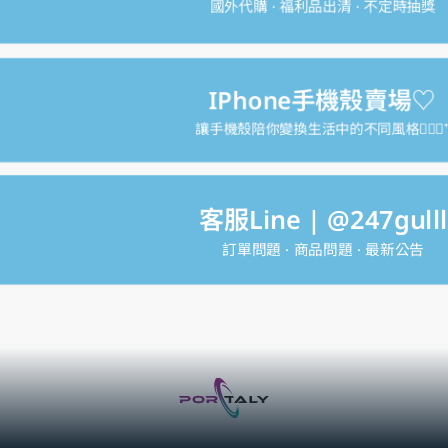
國外代購 · 福利品出清 · 不定時抽獎
IPhone手機殼賣場♡
讓手機殼陪你變換生活中的不同風格♡⃛⋆
客服Line | @247gulll
訂單問題 · 商品問題 · 最新公告