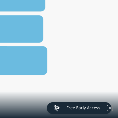
⁺
Free Early Access