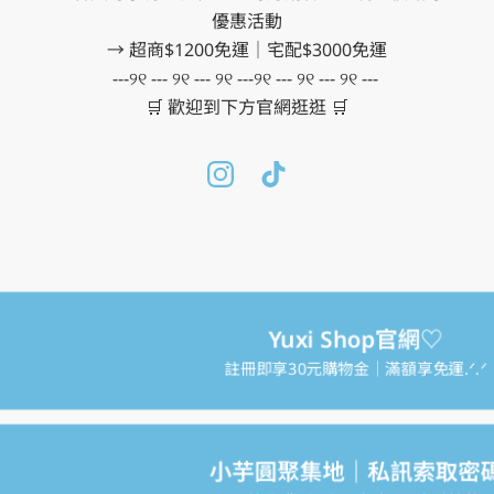
優惠活動

→ 超商$1200免運｜宅配$3000免運

---୨୧ --- ୨୧ --- ୨୧ ---୨୧ --- ୨୧ --- ୨୧ --- 

🛒 歡迎到下方官網逛逛 🛒
Yuxi Shop官網♡
註冊即享30元購物金｜滿額享免運.ᐟ‪‪.ᐟ
小芋圓聚集地｜私訊索取密