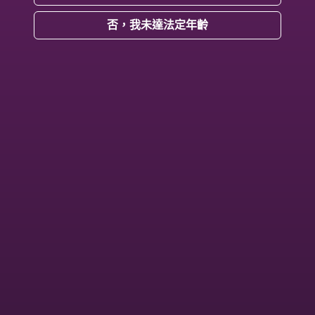
否，我未達法定年齡
東京自由行 EP.1｜開箱玩具總動員飯店
開箱🏠 北歐風20坪小宅｜竹科潤隆三房兩廳
手作
商品
手作商品 | 吐司環保毛線菜瓜布
| 貓
咪環
保毛
線杯
墊
杯子動物｜刀模貼紙
官方
合作
官方合作 | 魏嘉瑩Q版人物設計