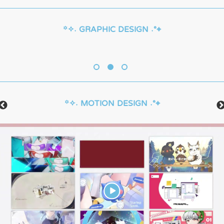
꙳✧˖ GRAPHIC DESIGN ˖°⌖
꙳✧˖ MOTION DESIGN ˖°⌖