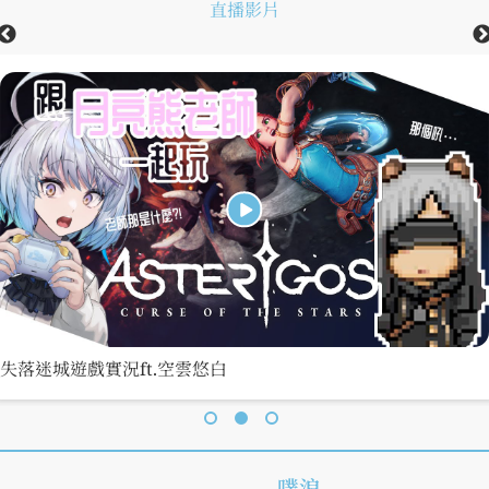
直播影片
男
性
向
逐夢你我他#1育兒夢想家ft.西貝魯、小安、琦米
失落迷城遊戲實況ft.空雲悠白
噗浪