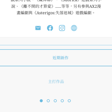
說、《離不開的才算愛》......等等，另有參與AX2漫
畫編劇與《Asterigos:失落迷城》遊戲編劇。
近期新作
極深空計劃～在逢魔之時遇見埃
呼喚你的靈魂【上+下套書】
亞(首刷限定版)
主打作品
現
代
魔
民族風 玄幻 愛
法
藏神鄉
轉
生