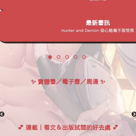
最新書訊
Hunter and Demon 偷心魅魔不服管教
Hunter
and
我們明明約好了🔞
商業
Demon
誌．
個人誌
東立
偷
出版
心
魅
✨ 實體書／電子書／周邊 ✨
魔
不
服
管
教
02🔞
💕 連載｜看文＆出版試閱的好去處 💕