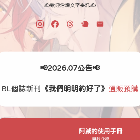
✍歡迎洽詢文字委託✍
📢2026.07公告📢
BL個誌新刊
《我們明明約好了》
通販預購
阿滅的使用手冊
自我介紹