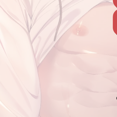
默堤斯之書
誌