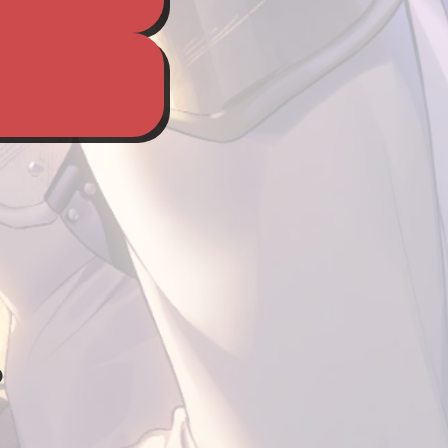
Hunter and Demon 偷心魅魔不服管教02🔞
商業誌．東立出版