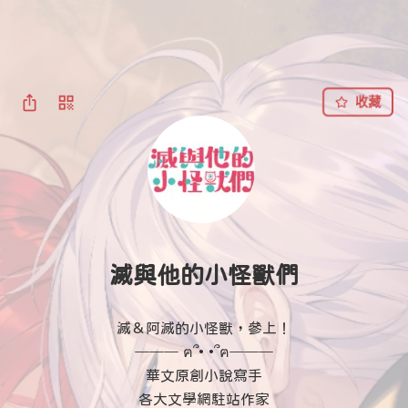
收藏
滅與他的小怪獸們
滅＆阿滅的小怪獸，參上！

─── ฅ՞• •՞ฅ───

華文原創小說寫手

各大文學網駐站作家
