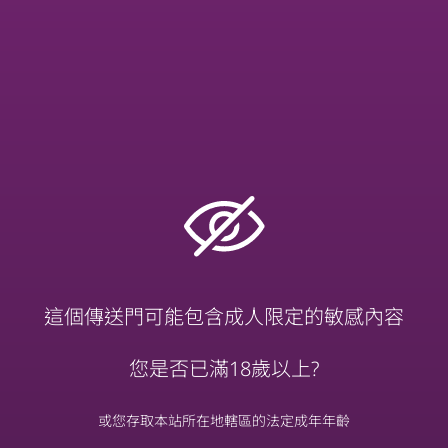
加入愛愛內涵光
限時寵粉福利
合作邀約
歡迎聯絡 💌chuhan1214@gmail.co
Instagram
大家都說我的Reels影片很好看
這個傳送門可能包含成人限定的敏感內容
Tiktok
都在這開直播唷
您是否已滿18歲以上?
或您存取本站所在地轄區的法定成年年齡
Facebook