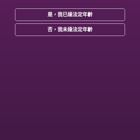
是，我已達法定年齡
否，我未達法定年齡
Threads
VIP粉絲專屬秘密基地
有抖內過涵涵可以來索取通關密碼
ing...
Loading...