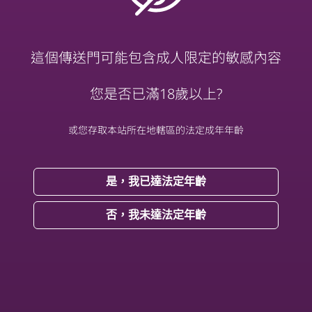
⚠️外國一律本人照,台灣通常相似照⠀

⚠️新客首次預約需配合驗證過濾條子

這個傳送門可能包含成人限定的敏感內容
⛔️許多店家擅自抄襲花家欺騙混淆⛔️

請認各位明正版花家！切勿上當受騙！

您是否已滿18歲以上?
❇️客服LINE❶線：20Lover⠀⠀⠀⠀⠀⠀⠀⠀

或您存取本站所在地轄區的法定成年年齡
📲客服 TG ❶線： @ecup788_LuLu156

❇️客服LINE❷線：18Lover⠀⠀⠀⠀⠀⠀⠀⠀

📲客服 TG ❷線： @ecup788_hhaa555

是，我已達法定年齡
⠀⠀ 【點下方小按鈕可直接加入】⠀⠀⠀⠀⠀
否，我未達法定年齡