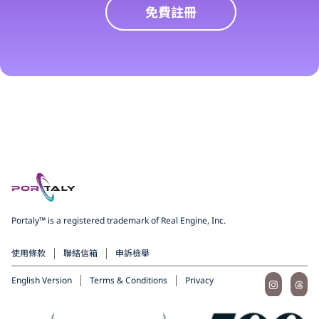
免費註冊
Portaly™ is a registered trademark of Real Engine, Inc.
使用條款
聯絡信箱
申訴檢舉
English Version
Terms & Conditions
Privacy