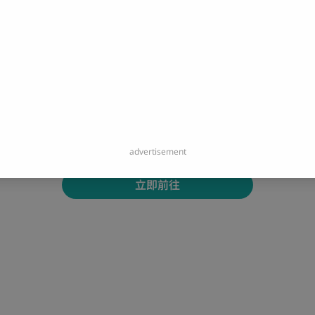
您即將開啟連結：
https://www.facebook.com/meetmegd
您即將離開 Portaly 並造訪外部網站。
advertisement
立即前往