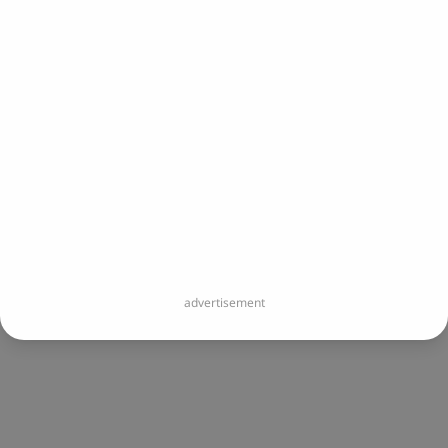
您即將開啟連結：
https://www.instagram.com/k.mome
您即將離開 Portaly 並造訪外部網站。
立即前往
advertisement