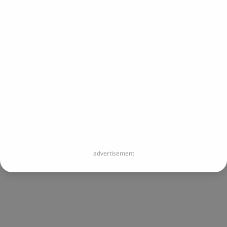
您即將開啟連結：
https://www.instagram.com/spiritcl
您即將離開 Portaly 並造訪外部網站。
立即前往
advertisement