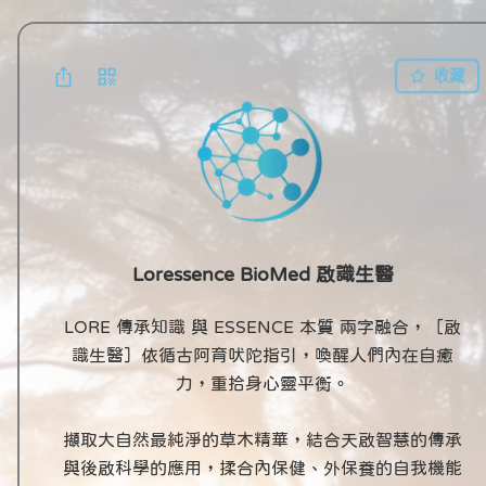
收藏
Loressence BioMed 啟識生醫
LORE 傳承知識 與 ESSENCE 本質 兩字融合，［啟
識生醫］依循古阿育吠陀指引，喚醒人們內在自癒
力，重拾身心靈平衡。

擷取大自然最純淨的草木精華，結合天啟智慧的傳承
與後啟科學的應用，揉合內保健、外保養的自我機能