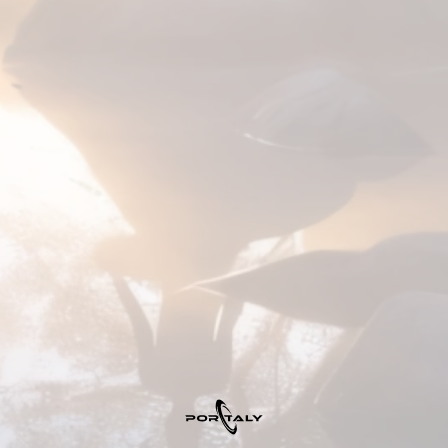
松果薑藻油』膠囊，家庭必備！ 體
驗裝
NT.
1890
NT.
2280
就要這個！讓你好到每週去還願！