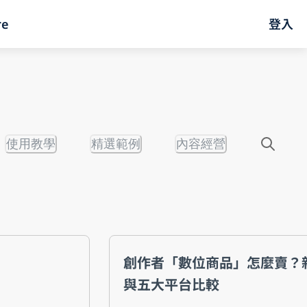
re
登入
使用教學
精選範例
內容經營
創作者「數位商品」怎麼賣？
與五大平台比較