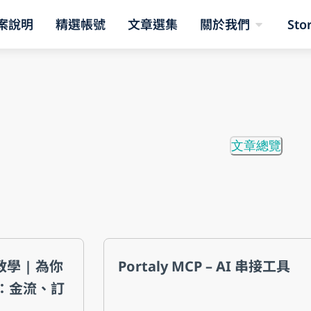
案說明
精選帳號
文章選集
關於我們
Sto
文章總覽
整教學 | 為你
Portaly MCP – AI 串接工具
系統：金流、訂