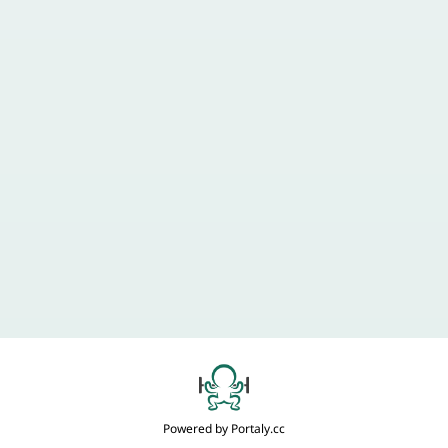
如果對於研習&營隊有疑問❓
或是想洽詢合作🤝
請寄信至：
movementhealth360@gmail.com
✉️ Email 聯繫 ✉️
品牌介紹
Powered by
Portaly.cc