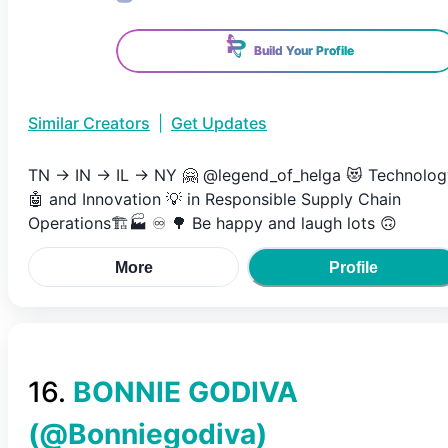
Build Your Profile
Similar Creators
|
Get Updates
TN -> IN -> IL -> NY 🤗 @legend_of_helga 😻 Technolo
🤖 and Innovation 💡 in Responsible Supply Chain
Operations🏗🏭 ♾ 🌳 Be happy and laugh lots 🙃
More
Profile
16
.
BONNIE GODIVA
(@
Bonniegodiva
)