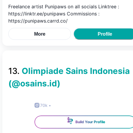
Freelance artist Punipaws on all socials Linktree :
https://linktr.ee/punipaws Commissions :
https://punipaws.carrd.co/
More
Profile
13
.
Olimpiade Sains Indonesia
(@
osains.id
)
70k
•
Build Your Profile