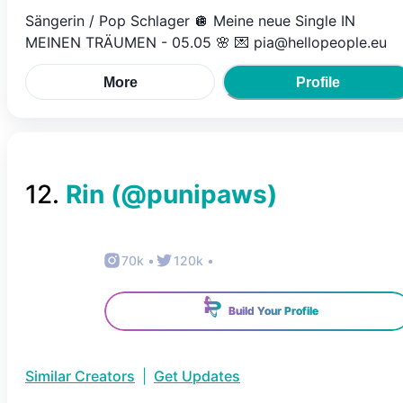
Sängerin / Pop Schlager 🪩 Meine neue Single IN
MEINEN TRÄUMEN - 05.05 🌸 💌 pia@hellopeople.eu
More
Profile
12
.
Rin
(@
punipaws
)
70k
•
120k
•
Build Your Profile
Similar Creators
|
Get Updates