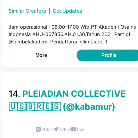
Similar Creators
|
Get Updates
Jam operasional : 08.00-17.00 Wib PT Akademi Osains
Indonesia AHU-007856.AH.01.30.Tahun 2021 Part of
@bimbelakademi Pendaftaran Olimpiade ⤵️
More
Profile
14
.
PLEIADIAN COLLECTIVE
🇺🇸🇧🇷🇪🇸
(@
kabamur
)
70k
•
17k
•
1.5k