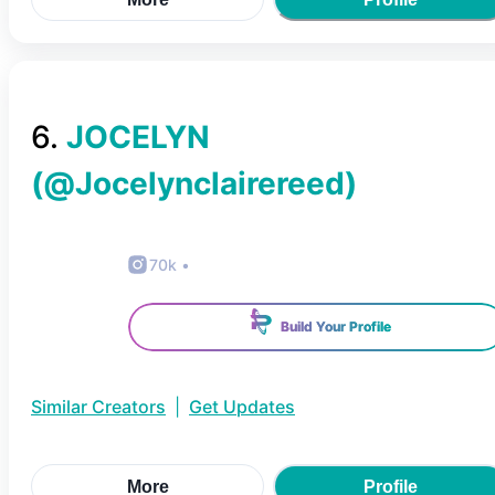
6
.
JOCELYN
(@
Jocelynclairereed
)
70k
•
Build Your Profile
Similar Creators
|
Get Updates
More
Profile