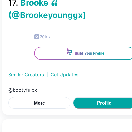
17
.
Brooke 🍒
(@
Brookeyounggx
)
70k
•
Build Your Profile
Similar Creators
|
Get Updates
@bootyfulbx
More
Profile