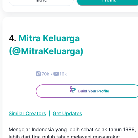
4
.
Mitra Keluarga
(@
MitraKeluarga
)
70k
•
16k
Build Your Profile
Similar Creators
|
Get Updates
Mengejar Indonesia yang lebih sehat sejak tahun 1989,
lebih dari tiga puluh tahun melayani masyarakat