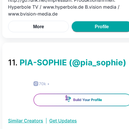
http://go.funk.net/impressum. Produktionsfirmen:
Hyperbole TV / www.hyperbole.de B.vision media /
www.bvision-media.de
More
Profile
11
.
PIA-SOPHIE
(@
pia_sophie
)
70k
•
Build Your Profile
Similar Creators
|
Get Updates