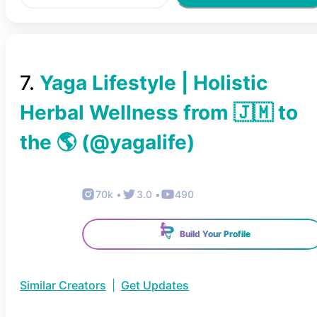
7
.
Yaga Lifestyle | Holistic
Herbal Wellness from 🇯🇲 to
the 🌎
(@
yagalife
)
70k
•
3.0
•
490
Build Your Profile
Similar Creators
|
Get Updates