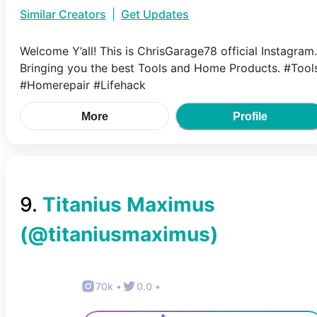
Similar Creators
|
Get Updates
Welcome Y’all! This is ChrisGarage78 official Instagram.
Bringing you the best Tools and Home Products. #Tool
#Homerepair #Lifehack
More
Profile
9
.
Titanius Maximus
(@
titaniusmaximus
)
70k
•
0.0
•