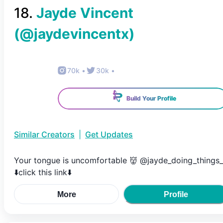
18
.
Jayde Vincent
(@
jaydevincentx
)
70k
•
30k
•
Build Your Profile
Similar Creators
|
Get Updates
Your tongue is uncomfortable 👹 @jayde_doing_things_
⬇️click this link⬇️
More
Profile