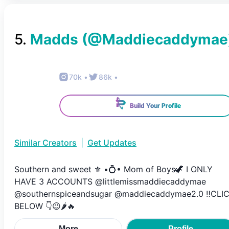
5
.
Madds
(@
Maddiecaddymae
70k
•
86k
•
Build Your Profile
Similar Creators
|
Get Updates
Southern and sweet ⚜️ •💍• Mom of Boys🦖 I ONLY
HAVE 3 ACCOUNTS @littlemissmaddiecaddymae
@southernspiceandsugar @maddiecaddymae2.0 ‼️CLI
BELOW 👇😉🌶🔥
More
Profile