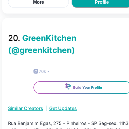
More
Profile
20
.
GreenKitchen
(@
greenkitchen
)
70k
•
Build Your Profile
Similar Creators
|
Get Updates
Rua Benjamim Egas, 275 - Pinheiros - SP Seg-sex: 11h