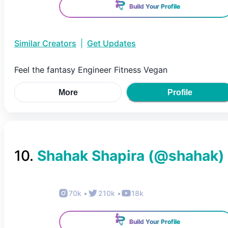
Build Your Profile
Similar Creators
|
Get Updates
Feel the fantasy Engineer Fitness Vegan
More
Profile
10
.
Shahak Shapira
(@
shahak
)
70k
•
210k
•
18k
Build Your Profile