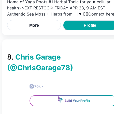
Home of Yaga Roots #1 Herbal Tonic for your cellular
health⚡️NEXT RESTOCK: FRIDAY APR 28, 9 AM EST
Authentic Sea Moss + Herbs from 🇯🇲 👇🏾Connect her
More
Profile
8
.
Chris Garage
(@
ChrisGarage78
)
70k
•
Build Your Profile