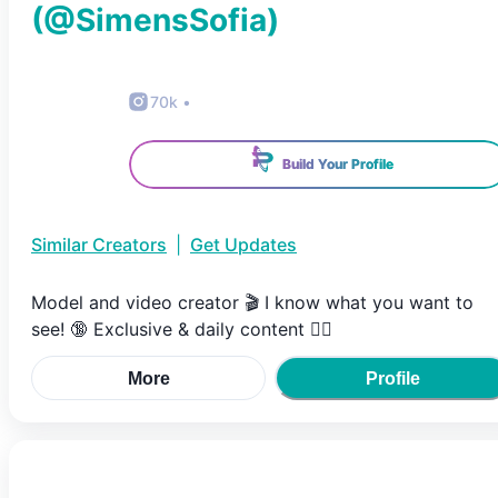
(@
SimensSofia
)
70k
•
Build Your Profile
Similar Creators
|
Get Updates
Model and video creator 🎬 I know what you want to
see! 🔞 Exclusive & daily content 👇🏼
More
Profile