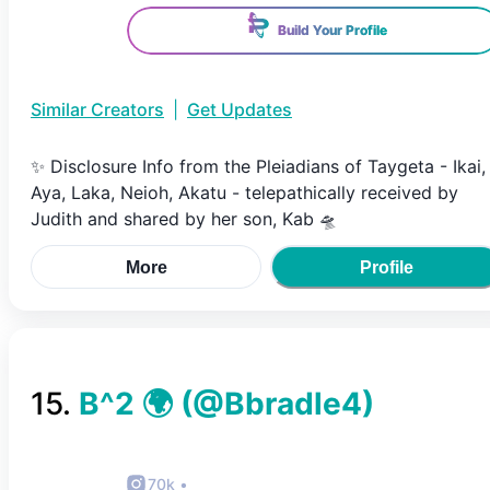
Build Your Profile
Similar Creators
|
Get Updates
✨ Disclosure Info from the Pleiadians of Taygeta - Ikai,
Aya, Laka, Neioh, Akatu - telepathically received by
Judith and shared by her son, Kab 🛸
More
Profile
15
.
B^2 🌍
(@
Bbradle4
)
70k
•