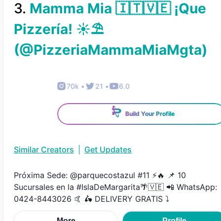
3
.
Mamma Mia 🇮🇹🇻🇪 ¡Que
Pizzería! ☀️⛱️
(@
PizzeriaMammaMiaMgta
)
70k
•
21
•
6.0
Build Your Profile
Similar Creators
|
Get Updates
Próxima Sede: @parquecostazul #11 ⚡️🔥 📌 10
Sucursales en la #IslaDeMargarita🌴🇻🇪 📲 WhatsApp:
0424-8443026 🤙 🛵 DELIVERY GRATIS ⤵️
More
Profile