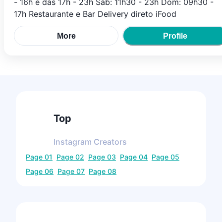
- 16h e das 17h - 23h Sáb: 11h30 - 23h Dom: 09h30 -
17h Restaurante e Bar Delivery direto iFood
More
Profile
Top
Instagram
Creators
Page
01
Page
02
Page
03
Page
04
Page
05
Page
06
Page
07
Page
08