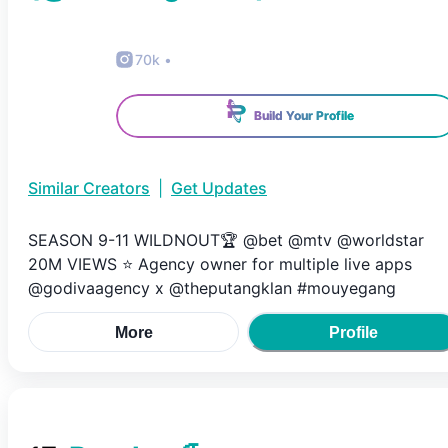
70k
•
Build Your Profile
Similar Creators
|
Get Updates
SEASON 9-11 WILDNOUT🏆 @bet @mtv @worldstar
20M VIEWS ⭐️ Agency owner for multiple live apps
@godivaagency x @theputangklan #mouyegang
More
Profile