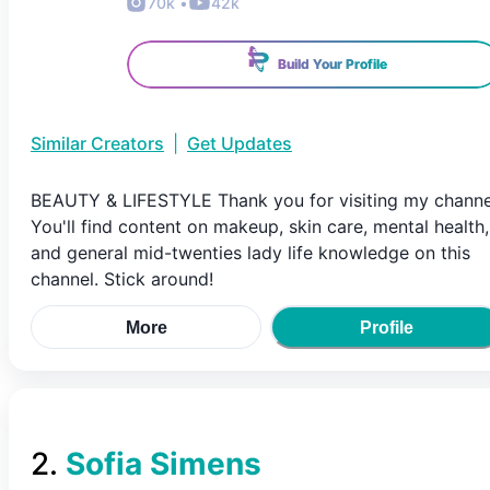
70k
•
42k
Build Your Profile
Similar Creators
|
Get Updates
BEAUTY & LIFESTYLE Thank you for visiting my channe
You'll find content on makeup, skin care, mental health,
and general mid-twenties lady life knowledge on this
channel. Stick around!
More
Profile
2
.
Sofia Simens