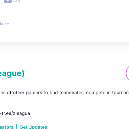
•
220
ly.cc
eague
)
ions of other gamers to find teammates, compete in tourname


nktr.ee/zleague
reators
|
Get Updates