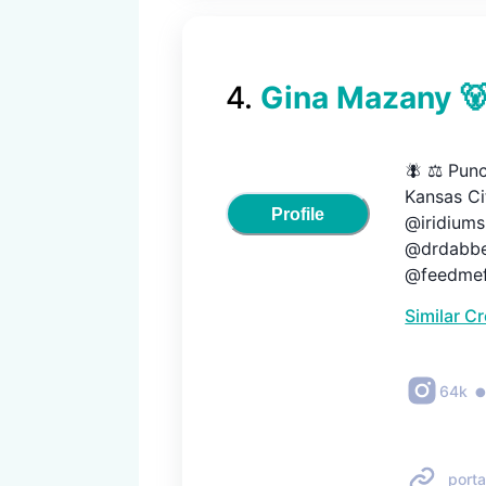
4
.
Gina Mazany 
🪰 ⚖️ Punc
Kansas Ci
Profile
@iridiums
@drdabber
@feedmef
Similar C
64k
porta