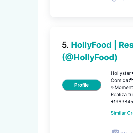
5
.
HollyFood | Re
(@
HollyFood
)
Hollystar
Comida🍕+
Profile
✨Momentos
Realiza tu 
📲96384
Similar C