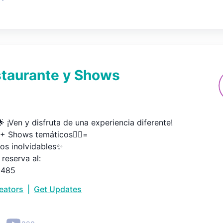
staurante y Shows
 ¡Ven y disfruta de una experiencia diferente!

 Shows temáticos🦸‍♂️=

 inolvidables✨

reserva al:

5485
reators
|
Get Updates