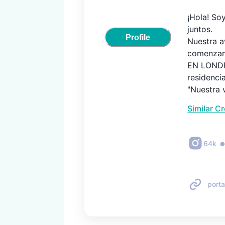
¡Hola! So
juntos.

Profile
Nuestra a
comenzam
EN LONDR
residenci
"Nuestra 
(Estados U
Similar C
Contenido
lugares p
64k
retos vir
#eeuu #u
porta