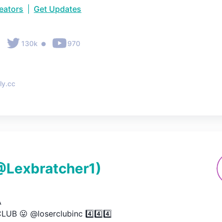
reators
|
Get Updates
•
•
130k
970
ly.cc
@
Lexbratcher1
)


UB 😛 @loserclubinc 4️⃣4️⃣4️⃣
