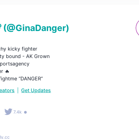

(@
GinaDanger
)
hy kicky fighter

ty bound - AK Grown

portsagency

 🔥

ightme “DANGER”
reators
|
Get Updates
•
•
7.4k
ly.cc