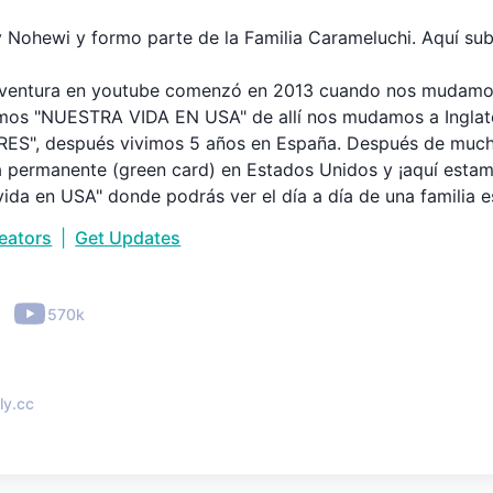
y Nohewi y formo parte de la Familia Carameluchi. Aquí 
ventura en youtube comenzó en 2013 cuando nos mudamos a
os "NUESTRA VIDA EN USA" de allí nos mudamos a Inglat
ES", después vivimos 5 años en España. Después de much
a permanente (green card) en Estados Unidos y ¡aquí esta
vida en USA" donde podrás ver el día a día de una familia es
nidos).

reators
|
Get Updates
 que puedes encontrar aquí: Familia viviendo en Estados U
ara visitar en Estados Unidos, vivir en Florida, vivir en Mi
•
570k
ales en Estados Unidos, familia española en Estados Unidos
sa #mividaenusa #nuestravidaenusa #estadosunidos
ly.cc