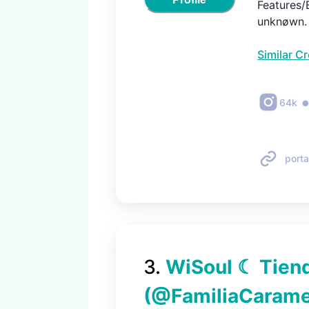
Features/
unknøwn. 
Similar C
64k
porta
3
.
WiSoul ☾ Tien
(@
FamiliaCarame