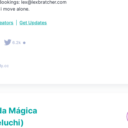
Bookings: lex@lexbratcher.com

i move alone.
reators
|
Get Updates
•
•
6.2k
ly.cc
da Mágica
luchi
)