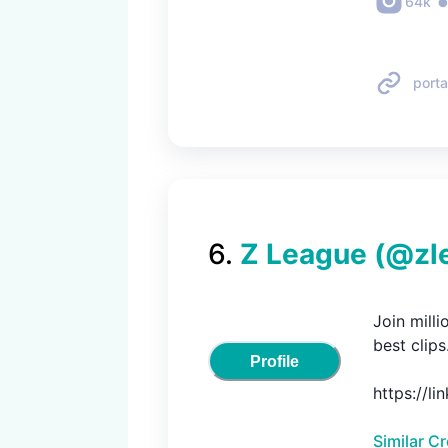
64k
porta
6
.
Z League
(@
zl
Join mill
best clips.
Profile
https://li
Similar C