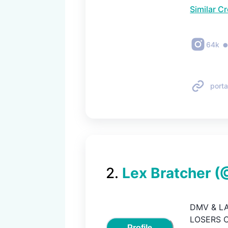
Similar C
64k
porta
2
.
Lex Bratcher
(
DMV & LA
LOSERS CL
Profile