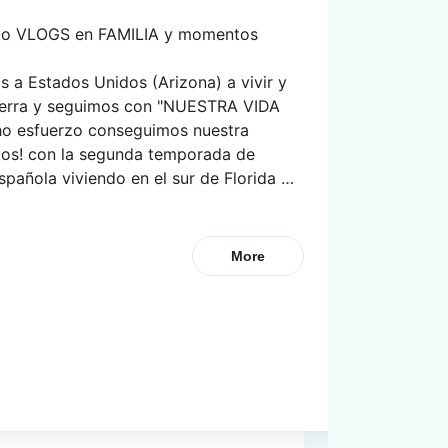
subo VLOGS en FAMILIA y momentos 
 Estados Unidos (Arizona) a vivir y 
erra y seguimos con "NUESTRA VIDA 
o esfuerzo conseguimos nuestra 
mos! con la segunda temporada de 
pañola viviendo en el sur de Florida 
nidos, emigrar a Estados Unidos, 
More
ami, cómo mudarte a Estados Unidos, 
, mi vida en USA y mucho más!
