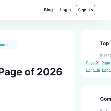
Blog
Login
Sign Up
Top
cast
Insta
Page
01
Page
 Page of 2026
Page
05
Pag
Comp
Insta