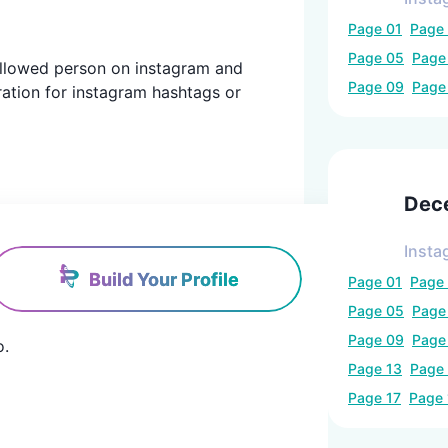
Page
01
Page
Page
05
Pag
 followed person on instagram and
Page
09
Pag
ration for instagram hashtags or
Dec
Insta
Build Your Profile
Page
01
Page
Page
05
Pag
Page
09
Pag
o.
Page
13
Page
Page
17
Page